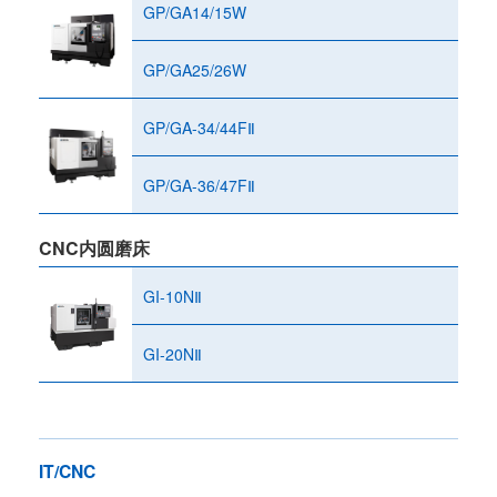
GP/GA14/15W
GP/GA25/26W
GP/GA-34/44FⅡ
GP/GA-36/47FⅡ
CNC内圆磨床
GI-10NⅡ
GI-20NⅡ
IT/CNC