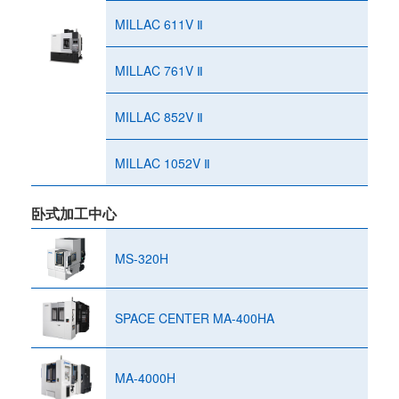
MILLAC 611V Ⅱ
MILLAC 761V Ⅱ
MILLAC 852V Ⅱ
MILLAC 1052V Ⅱ
卧式加工中心
MS-320H
SPACE CENTER MA-400HA
MA-4000H