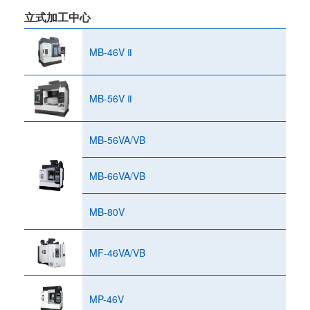
立式加工中心
MB-46V Ⅱ
MB-56V Ⅱ
MB-56VA/VB
MB-66VA/VB
MB-80V
MF-46VA/VB
MP-46V