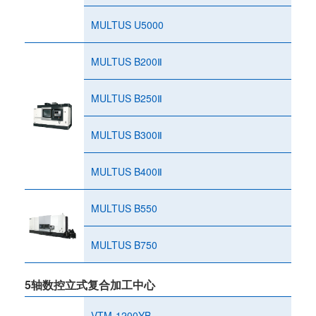
MULTUS U5000
MULTUS B200Ⅱ
MULTUS B250Ⅱ
MULTUS B300Ⅱ
MULTUS B400Ⅱ
MULTUS B550
MULTUS B750
5轴数控立式复合加工中心
VTM-1200YB