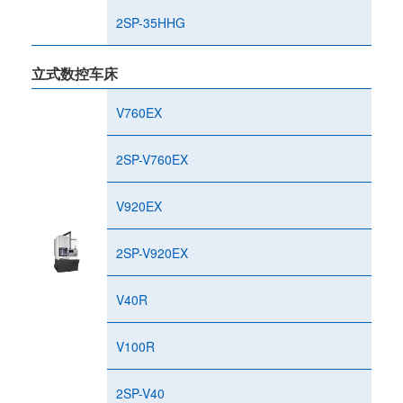
2SP-35HHG
立式数控车床
V760EX
2SP-V760EX
V920EX
2SP-V920EX
V40R
V100R
2SP-V40